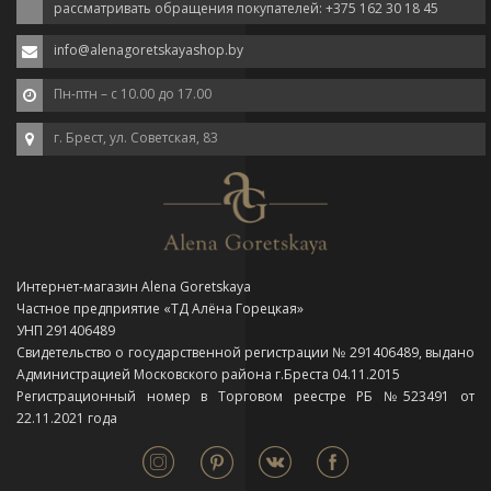
рассматривать обращения покупателей: +375 162 30 18 45
info@alenagoretskayashop.by
Пн-птн – с 10.00 до 17.00
г. Брест, ул. Советская, 83
Интернет-магазин Alena Goretskaya
Частное предприятие «ТД Алёна Горецкая»
УНП 291406489
Свидетельство о государственной регистрации № 291406489, выдано
Администрацией Московского района г.Бреста 04.11.2015
Регистрационный номер в Торговом реестре РБ №523491 от
22.11.2021 года