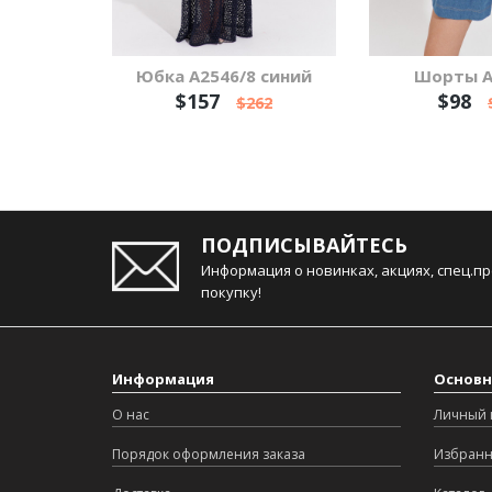
Юбка А2546/8 синий
Шорты А
$157
$98
$262
ПОДПИСЫВАЙТЕСЬ
Информация о новинках, акциях, спец.п
покупку!
Информация
Основн
О нас
Личный 
Порядок оформления заказа
Избран