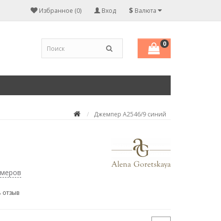
$
Избранное (0)
Вход
Валюта
0
Джемпер А2546/9 синий
змеров
 отзыв