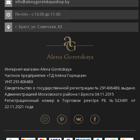
info@alenagoretskayashop.by
Пн-птн – с 10.00 до 17.00
г. Брест, ул. Советская, 83
Интернет-магазин Alena Goretskaya
Частное предприятие «ТД Алёна Горецкая»
УНП 291406489
Свидетельство о государственной регистрации № 291406489, выдано
Администрацией Московского района г.Бреста 04.11.2015
Регистрационный номер в Торговом реестре РБ №523491 от
22.11.2021 года