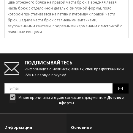
шве отрезного бочка на правой части брюк. Передняя левая
часть брюк с отделочной деталью фигурной формы, пояс
которой пристегивается на петлю и пуговицу к правой части
брюк. Задние части брюк с талиевыми вытачками,
заутюженными кантами, прорезными карманами с листочкой с
втачными концами.
ПОДПИСЫВАЙТЕСЬ
Информация о новинках, акциях, спец.предложениях и
-5% на первую покупку!
Мною прочитаны и я даю согласие с документом
Договор
оферты
Информация
Основное