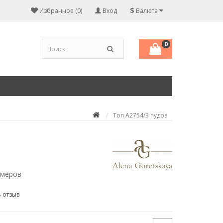
$
Избранное (0)
Вход
Валюта
0
Топ А2754/3 пудра
змеров
 отзыв