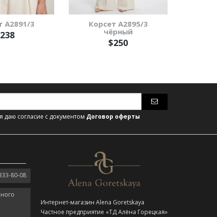
т А2891/3
Корсет А2895/3
Кор
чёрный
к
238
$250
 даю согласие с документом
Договор оферты
333-80-08
нного
Интернет-магазин Alena Goretskaya
Частное предприятие «ТД Алёна Горецкая»