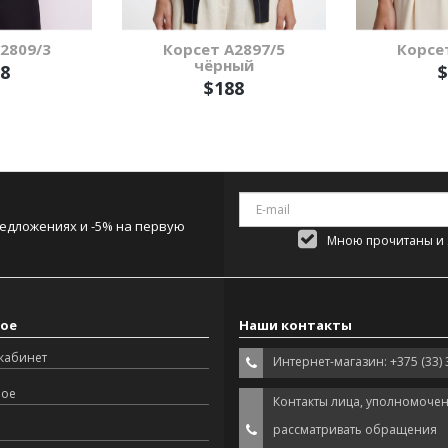
2809/3
Корсет А2897/5
Корсе
чёрный
8
$
$188
редложениях и -5% на первую
Мною прочитаны и я
ое
Наши контакты
кабинет
Интернет-магазин: +375 (33) 
ное
Контакты лица, уполномоче
рассматривать обращения