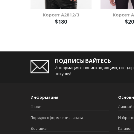
Корсет А2812/3
Корсет А
$180
$20
ПОДПИСЫВАЙТЕСЬ
Информация о новинках, акциях, спец.п
покупку!
Информация
Основн
О нас
Личный 
Порядок оформления заказа
Избран
Доставка
Каталог