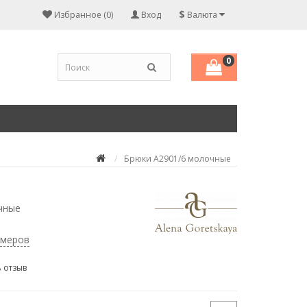
$
Избранное (0)
Вход
Валюта
0
Брюки А2901/6 молочные
чные
змеров
 отзыв