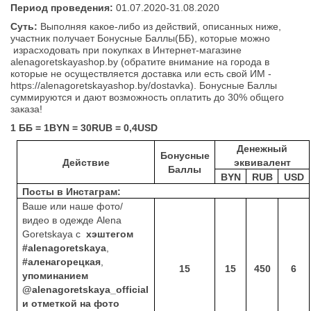
Период проведения:
01.07.2020-31.08.2020
Суть:
Выполняя какое-либо из действий, описанных ниже,
участник получает Бонусные Баллы(ББ), которые можно
израсходовать при покупках в Интернет-магазине
alenagoretskayashop
.
by
(обратите внимание на города в
которые не осуществляется доставка или есть свой ИМ -
https
://
alenagoretskayashop
.
by
/
dostavka
). Бонусные Баллы
суммируются и дают возможность оплатить до 30% общего
заказа!
1 ББ = 1
BYN
= 30
RUB
= 0,4
USD
Денежный
Бонусные
Действие
эквивалент
Баллы
BYN
RUB
USD
Посты в Инстаграм:
Ваше или наше фото/
видео в одежде
Alena
Goretskaya
с
хэштегом
#a
lena
g
oretskaya
,
#аленагорецкая
,
15
15
450
6
упоминанием
@a
lena
g
oretskaya
_
official
и отметкой на фото