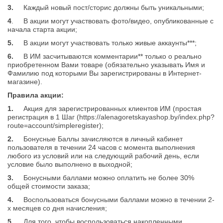
3.
Каждый новый пост/сторис должны быть уникальными;
4
.
В акции могут участвовать фото/видео, опубликованные с
начала старта акции;
5.
В акции могут участвовать только живые аккаунты***;
6.
В ИМ засчитываются комментарии** только о реально
приобретенном Вами товаре (обязательно указывать Имя и
Фамилию под которыми Вы зарегистрированы в Интернет-
магазине).
Правила акции:
1.
Акция для зарегистрированных клиентов ИМ (простая
регистрация в 1 Шаг
(
https://alenagoretskayashop.by/index.php?
route=account/simpleregister
);
2.
Бонусные Баллы зачисляются в личный кабинет
пользователя в течении 24 часов с момента выполнения
любого из условий или на следующий рабочий день, если
условие было выполнено в выходной;
3.
Бонусными баллами можно оплатить не более 30%
общей стоимости заказа;
4.
Воспользоваться бонусными баллами можно в течении 2-
х месяцев со дня начисления;
5.
Для того, чтобы воспользоваться накопленными