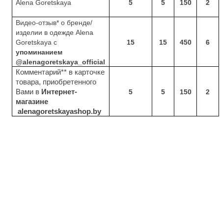
Alena
Goretskaya
5
5
150
2
Видео-отзыв* о бренде/
изделии в одежде
Alena
Goretskaya
с
15
15
450
6
упоминанием
@a
lena
g
oretskaya
_
official
Комментарий** в карточке
товара, приобретенного
Вами в
Интернет-
5
5
150
2
магазине
alenagoretskayashop
.
by