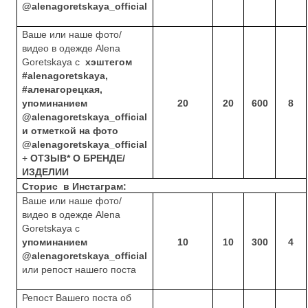
@a
lena
g
oretskaya
_
official
Ваше или наше фото/
видео в одежде
Alena
Goretskaya
с
хэштегом
#a
lena
g
oretskaya
,
#аленагорецкая,
упоминанием
20
20
600
8
@a
lena
g
oretskaya
_
official
и отметкой на фото
@a
lena
g
oretskaya
_
official
+
ОТЗЫВ* О БРЕНДЕ/
ИЗДЕЛИИ
Сторис
в Инстаграм:
Ваше или наше фото/
видео в одежде
Alena
Goretskaya
с
упоминанием
10
10
300
4
@a
lena
g
oretskaya
_
official
или репост нашего поста
Репост Вашего поста об