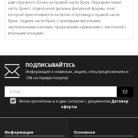
шве отрезного бочка на правой части брюк. Передняя левая
часть брюк с отделочной деталью фигурной формы, пояс
которой пристегивается на петлю и пуговицу к правой части
брюк. Задние части брюк с талиевыми вытачками,
заутюженными кантами, прорезными карманами с листочкой с
втачными концами.
ПОДПИСЫВАЙТЕСЬ
Информация о новинках, акциях, спец.предложениях и
-5% на первую покупку!
Мною прочитаны и я даю согласие с документом
Договор
оферты
Информация
Основное