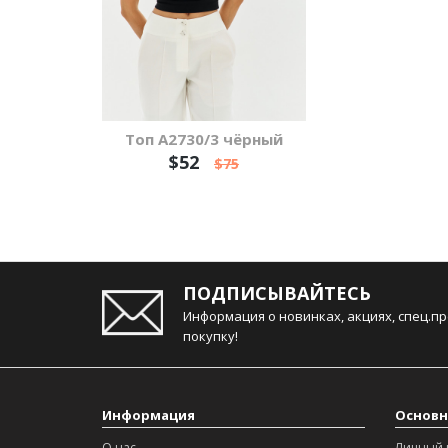
Топ А2730/3 чёрный
$52
$75
ПОДПИСЫВАЙТЕСЬ
Информация о новинках, акциях, спец.п
покупку!
Информация
Основн
О нас
Личный 