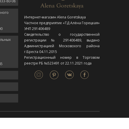
333-80-08
нного
Интернет-магазин Alena Goretskaya
Частное предприятие «ТД Алёна Горецкая»
00
УНП 291406489
Свидетельство о государственной
ельных
регистрации № 291406489, выдано
Администрацией Московского района
г.Бреста 04.11.2015
Регистрационный номер в Торговом
реестре РБ №523491 от 22.11.2021 года
45