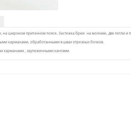
, на широком притачном поясе. Застежка брюк на молнию, две петли и п
выми карманами, обработанными в швах отрезных бочков.
ми карманами , заутюженными кантами.