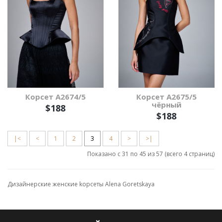
Корсет А2674/5
Корсет А2675/5
чёрный
$188
$188
|<
<
1
2
3
4
>
>|
Показано с 31 по 45 из 57 (всего 4 страниц)
Дизайнерские женские kорсеты Alena Goretskaya