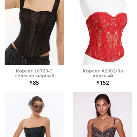
Корсет L0723-3
Корсет А2302/3а
телесно-чёрный
красный
$85
$152