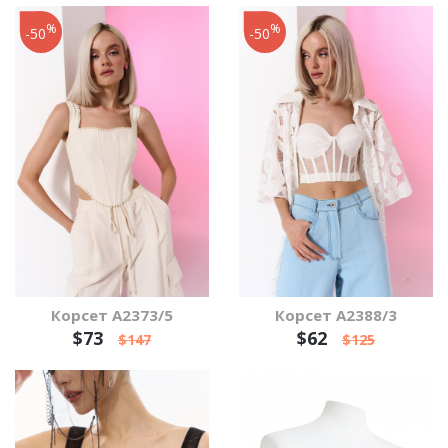
%
%
-50
-50
Корсет А2373/5
Корсет А2388/3
$73
$62
$147
$125