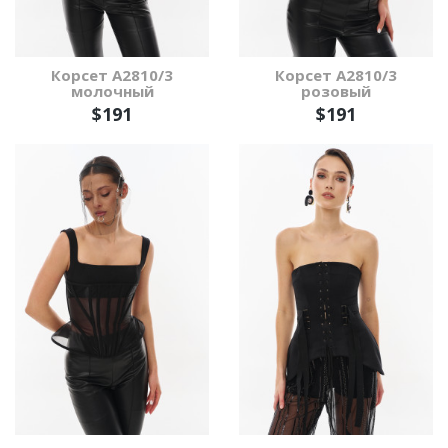
Корсет А2810/3
Корсет А2810/3
молочный
розовый
$191
$191