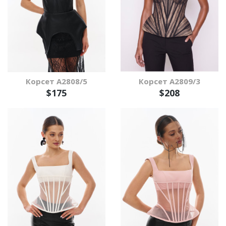
Корсет А2808/5
Корсет А2809/3
$175
$208