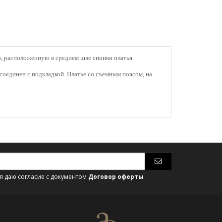
ю, расположенную в среднем шве спинки платья.
соединен с подкладкой. Платье со съемным поясом, на
 даю согласие с документом
Договор оферты