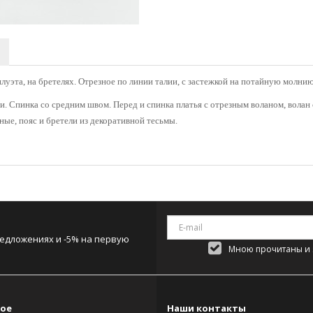
луэта, на бретелях. Отрезное по линии талии, с застежкой на потайную молни
. Спинка со средним швом. Перед и спинка платья с отрезным воланом, волан 
ные, пояс и бретели из декоративной тесьмы.
редложениях и -5% на первую
Мною прочитаны и я
ое
Наши контакты