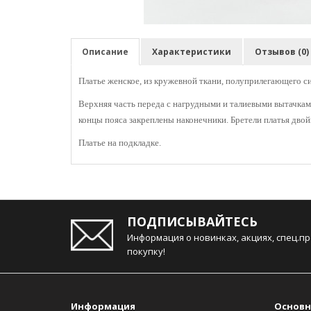
Описание
Характеристики
Отзывов (0)
Платье женское, из кружевной ткани, полуприлегающего си
Верхняя часть переда с нагрудными и талиевыми вытачками
концы пояса закреплены наконечники. Бретели платья двой
Платье на подкладке.
ПОДПИСЫВАЙТЕСЬ
Информация о новинках, акциях, спец.п
покупку!
Информация
Основн