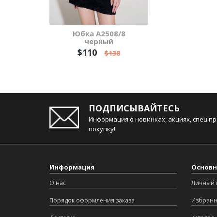
Юбка А2508/8
черный
$110
$138
ПОДПИСЫВАЙТЕСЬ
Информация о новинках, акциях, спец.п
покупку!
Информация
Основн
О нас
Личный 
Порядок оформления заказа
Избран