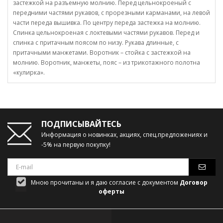
застежкой на разъемную молнию. Перед цельнокроеный с
передними частями рукавов, с прорезными карманами, на левой
части переда вышивка. По центру переда застежка на молнию.
Спинка цельнокроеная с локтевыми частями рукавов. Перед и
спинка с притачным поясом по низу. Рукава длинные, с
притачными манжетами. Воротник – стойка с застежкой на
молнию. Воротник, манжеты, пояс – из трикотажного полотна
«кулирка».
ПОДПИСЫВАЙТЕСЬ
Информация о новинках, акциях, спец.предложениях и
-5% на первую покупку!
Мною прочитаны и я даю согласие с документом
Договор
оферты