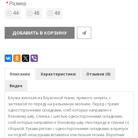
Размер
44
46
48
ДОБАВИТЬ В КОРЗИНУ
Описание
Характеристики
Отзывов (0)
Видео
Блузка женская из блузочной ткани, прямого силуэта, с
застежкой по переду на разъемную молнию. Перед с тремя
односторонними складками, сгиб которых направлен к
боковому шву. Спинка с шестью односторонними складками,
сгиб которых направлен к боковому шву. Низ переда и спинки со
сборкой. Рукава реглан с односторонними складками, в припуск
на подгиб низа рукава вставлена эластичная тесьма. Воротник