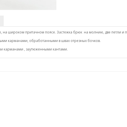
, на широком притачном поясе. Застежка брюк на молнию, две петли и п
выми карманами, обработанными в швах отрезных бочков.
ми карманами , заутюженными кантами.