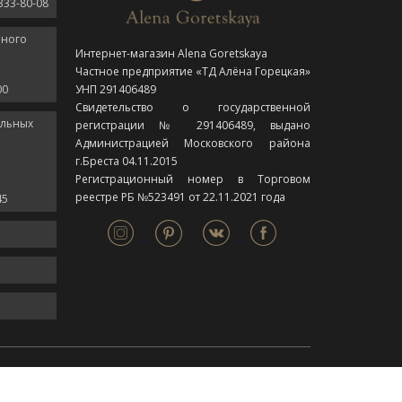
333-80-08
нного
Интернет-магазин Alena Goretskaya
Частное предприятие «ТД Алёна Горецкая»
00
УНП 291406489
Свидетельство о государственной
ельных
регистрации № 291406489, выдано
Администрацией Московского района
г.Бреста 04.11.2015
Регистрационный номер в Торговом
реестре РБ №523491 от 22.11.2021 года
45