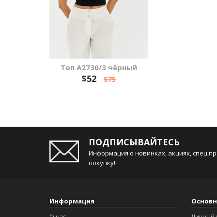
Топ А2730/3 чёрный
$52
$75
ПОДПИСЫВАЙТЕСЬ
Информация о новинках, акциях, спец.п
покупку!
Информация
Основн
О нас
Личный 