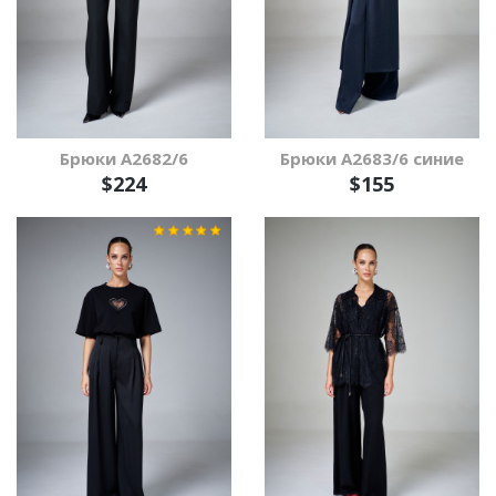
Брюки А2682/6
Брюки А2683/6 синие
$224
$155