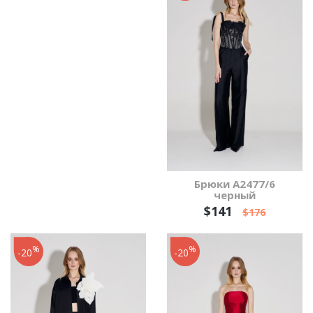
Брюки А2477/6
черный
$141
$176
%
%
-20
-20