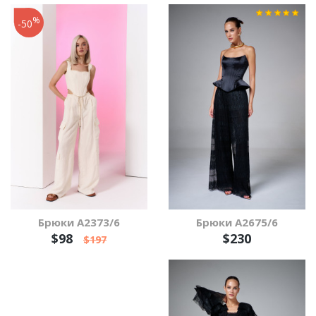
%
-50
Брюки А2373/6
Брюки А2675/6
$98
$230
$197