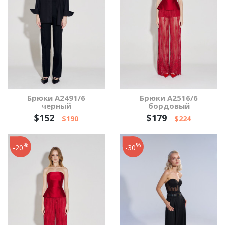
Брюки А2491/6
Брюки А2516/6
черный
бордовый
$152
$179
$190
$224
%
%
-20
-30