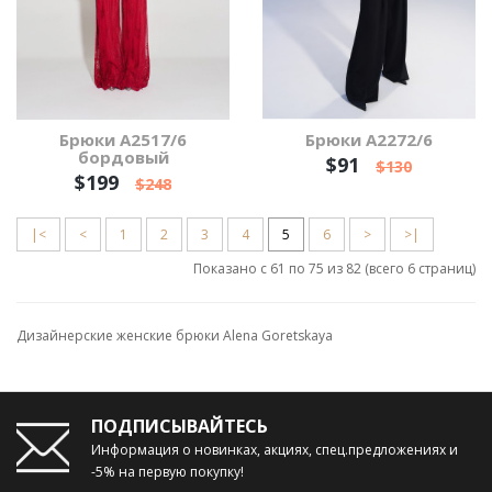
Брюки А2517/6
Брюки А2272/6
бордовый
$91
$130
$199
$248
|<
<
1
2
3
4
5
6
>
>|
Показано с 61 по 75 из 82 (всего 6 страниц)
Дизайнерские женские брюки Alena Goretskaya
ПОДПИСЫВАЙТЕСЬ
Информация о новинках, акциях, спец.предложениях и
-5% на первую покупку!