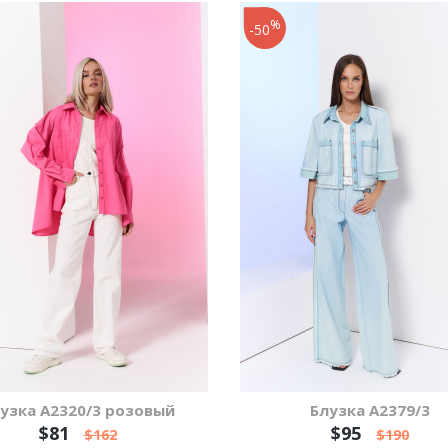
%
-50
узка А2320/3 розовый
Блузка А2379/3
$81
$95
$162
$190