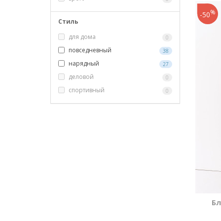
%
-50
Стиль
для дома
0
повседневный
38
нарядный
27
деловой
0
спортивный
0
Бл