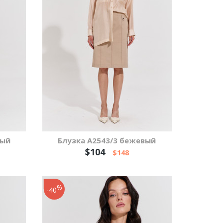
вый
Блузка А2543/3 бежевый
$104
$148
%
-40