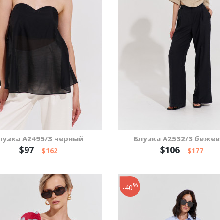
лузка А2495/3 черный
Блузка А2532/3 беже
$97
$106
$162
$177
%
-40