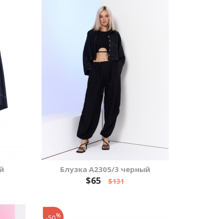
й
Блузка А2305/3 черный
$65
$131
%
-50