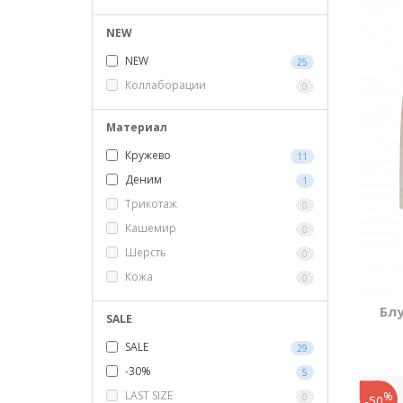
NEW
NEW
25
Коллаборации
0
Материал
Кружево
11
Деним
1
Трикотаж
0
Кашемир
0
Шерсть
0
Кожа
0
Бл
SALE
SALE
29
-30%
5
LAST SIZE
%
0
-50