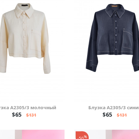
узка А2305/3 молочный
Блузка А2305/3 сини
$65
$65
$131
$131
%
-50