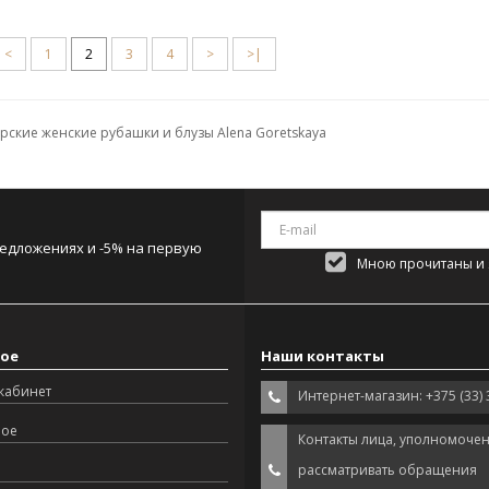
<
1
2
3
4
>
>|
ские женские рубашки и блузы Alena Goretskaya
редложениях и -5% на первую
Мною прочитаны и я
ое
Наши контакты
кабинет
Интернет-магазин: +375 (33) 
ное
Контакты лица, уполномоче
рассматривать обращения