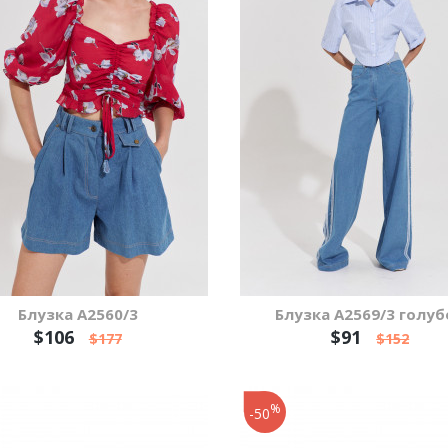
Блузка А2560/3
Блузка А2569/3 голуб
$106
$91
$177
$152
%
-50