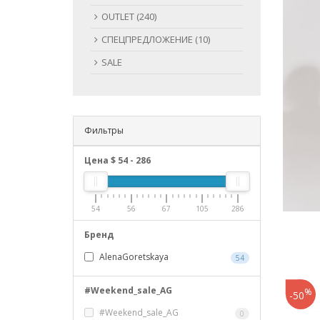
OUTLET (240)
СПЕЦПРЕДЛОЖЕНИЕ (10)
SALE
Фильтры
Цена $
54
-
286
54
56
67
105
286
Бренд
AlenaGoretskaya
54
#Weekend_sale_AG
%
-50
#Weekend_sale_AG
0