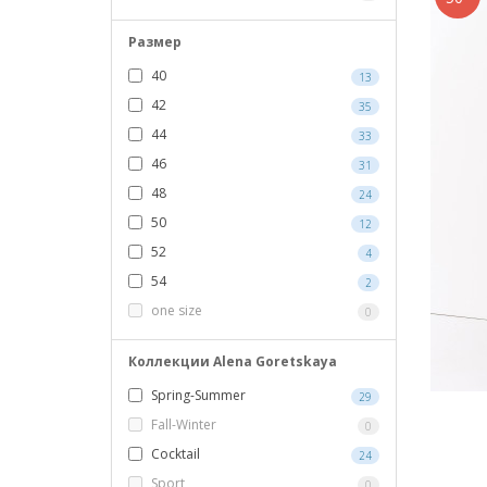
Размер
40
13
42
35
44
33
46
31
48
24
50
12
52
4
54
2
one size
0
Коллекции Alena Goretskaya
Spring-Summer
29
Fall-Winter
0
Cocktail
24
Sport
0