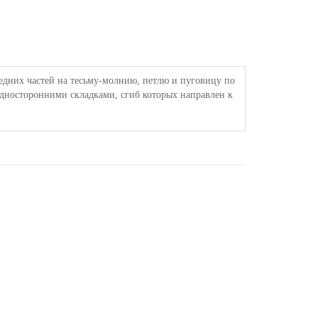
едних частей на тесьму-молнию, петлю и пуговицу по
односторонними складками, сгиб которых направлен к