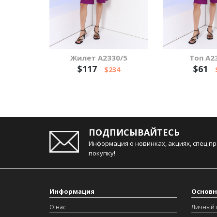
Жилет А2330/5
Топ А2
$117
$61
$234
ПОДПИСЫВАЙТЕСЬ
Информация о новинках, акциях, спец.п
покупку!
Информация
Основн
О нас
Личный 