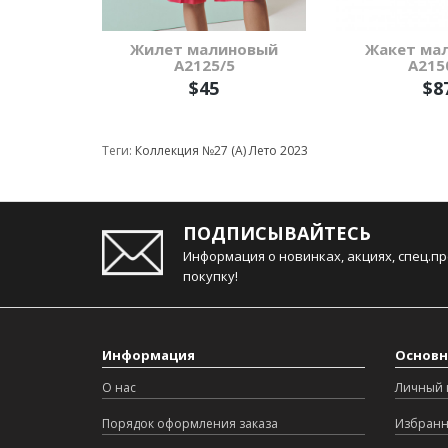
Жилет малиновый
Жакет ма
А2125/5
А215
$45
$8
Теги:
Коллекция №27 (А) Лето 2023
ПОДПИСЫВАЙТЕСЬ
Информация о новинках, акциях, спец.п
покупку!
Информация
Основн
О нас
Личный 
Порядок оформления заказа
Избран