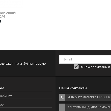
линовый
0/4
7
редложениях и -5% на первую
Мною прочитаны и я
ое
Наши контакты
кабинет
Интернет-магазин: +375 (33) 
ное
Контакты лица, уполномоче