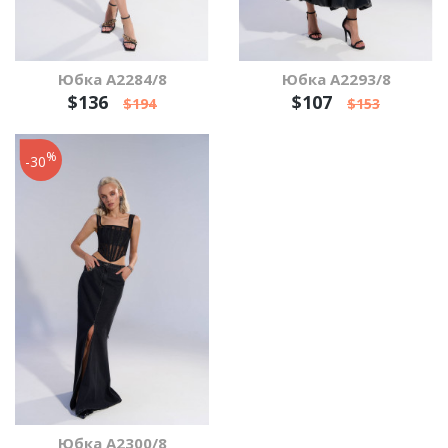
Юбка А2284/8
Юбка А2293/8
$136
$107
$194
$153
%
-30
Юбка А2300/8