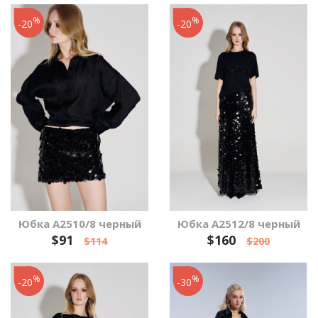
%
%
-20
-20
Юбка А2510/8 черный
Юбка А2512/8 черный
$91
$160
$114
$200
%
%
-20
-30