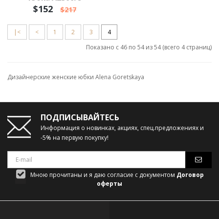
$152
$217
|<
<
1
2
3
4
Показано с 46 по 54 из 54 (всего 4 страниц)
Дизайнерские женские юбки Alena Goretskaya
ПОДПИСЫВАЙТЕСЬ
Информация о новинках, акциях, спец.предложениях и
-5% на первую покупку!
Мною прочитаны и я даю согласие с документом
Договор
оферты