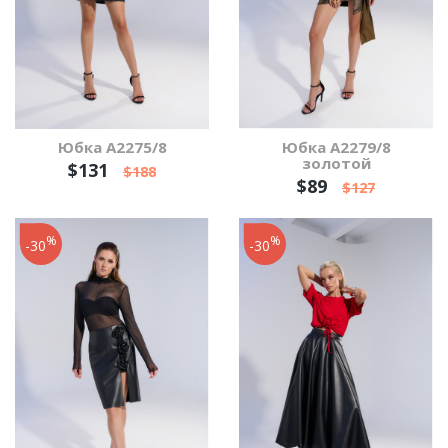
Юбка А2275/8
Юбка А2279/8
золотой
$131
$188
$89
$127
%
%
-30
-30