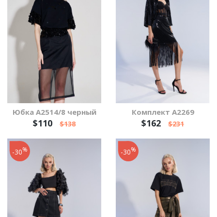
Юбка А2514/8 черный
Комплект А2269
$110
$162
$138
$231
%
%
-30
-30