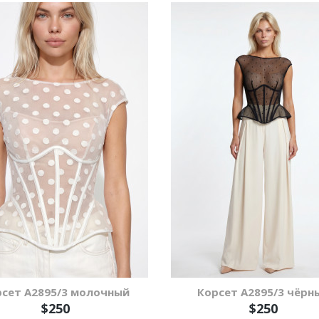
рсет А2895/3 молочный
Корсет А2895/3 чёрн
$250
$250