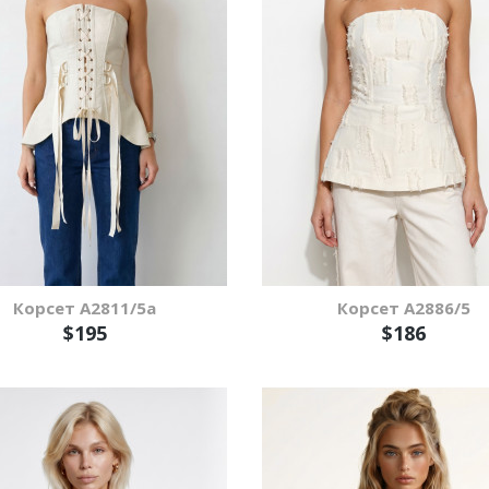
Корсет А2811/5а
Корсет А2886/5
$195
$186