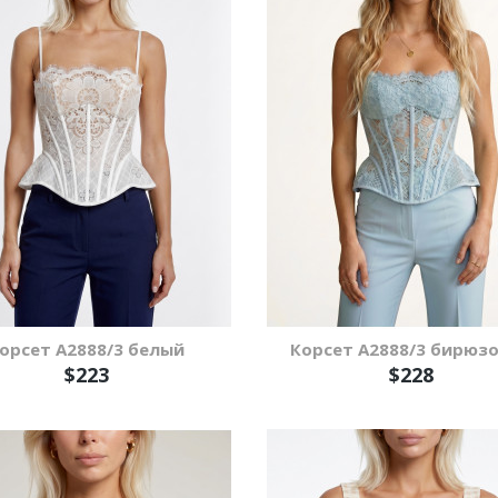
орсет А2888/3 белый
Корсет А2888/3 бирюз
$223
$228