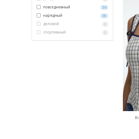
повседневный
34
нарядный
38
деловой
0
спортивный
0
К