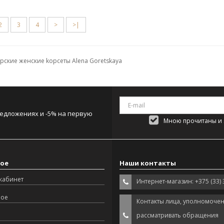
2
3
4
>
>|
ские женские kорсеты Alena Goretskaya
редложениях и -5% на первую
Мною прочитаны и я
ое
Наши контакты
кабинет
Интернет-магазин: +375 (33) 
ное
Контакты лица, уполномоче
рассматривать обращения