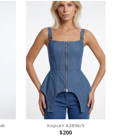
ый
Корсет А2896/5
$200