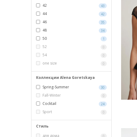
42
43
44
42
46
35
48
34
50
1
52
0
54
0
one size
0
Коллекции Alena Goretskaya
Spring-Summer
30
Fall-Winter
0
Cocktail
24
Sport
0
Стиль
для дома
0