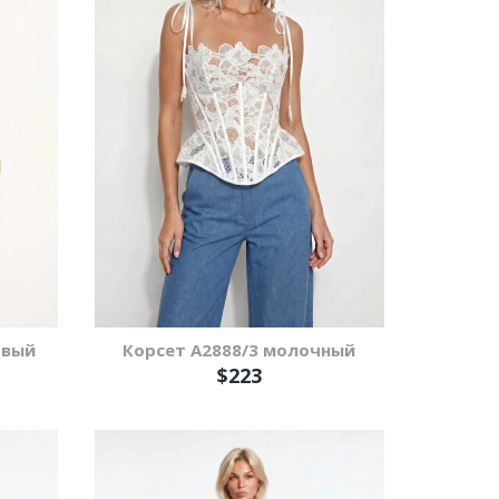
овый
Корсет А2888/3 молочный
$223