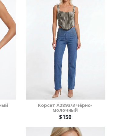
ный
Корсет А2893/3 чёрно-
молочный
$150