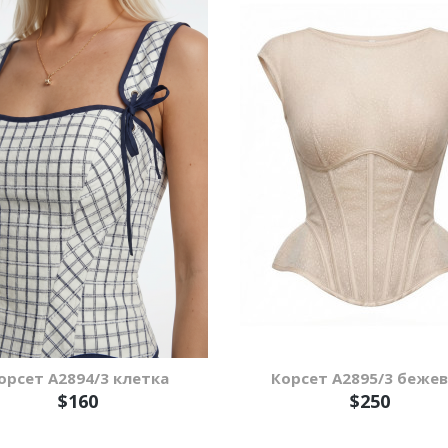
орсет А2894/3 клетка
Корсет А2895/3 беже
$160
$250