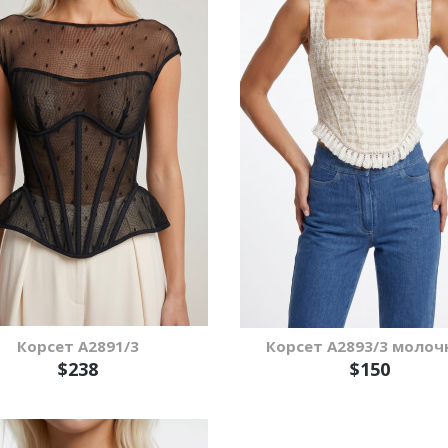
Корсет А2891/3
Корсет А2893/3 молоч
$238
$150