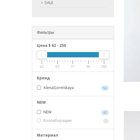
SALE
Фильтры
Цена $
62
-
250
62
63
71
96
250
Бренд
AlenaGoretskaya
56
NEW
NEW
42
Коллаборации
0
Материал