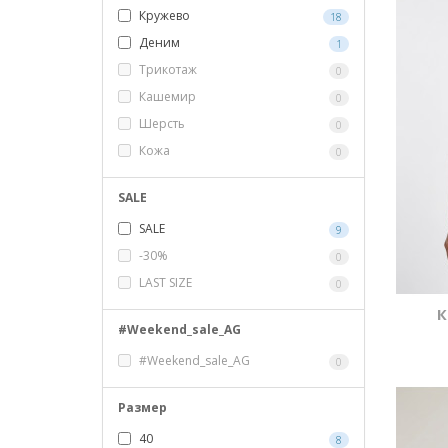
Кружево
18
Деним
1
Трикотаж
0
Кашемир
0
Шерсть
0
Кожа
0
SALE
SALE
9
-30%
0
LAST SIZE
0
К
#Weekend_sale_AG
#Weekend_sale_AG
0
Размер
40
8