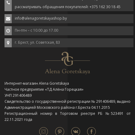
рассматривать обращения покупателей: +375 162 30 18 45
info@alenagoretskayashop.by
Пн-птн – с 10.00 до 17.00
г. Брест, ул. Советская, 83
Интернет-магазин Alena Goretskaya
Частное предприятие «ТД Алёна Горецкая»
УНП 291406489
Свидетельство о государственной регистрации № 291406489, выдано
Администрацией Московского района г.Бреста 04.11.2015
Регистрационный номер в Торговом реестре РБ №523491 от
22.11.2021 года