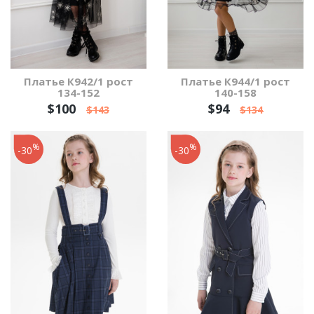
Платье К942/1 рост
Платье К944/1 рост
134-152
140-158
$100
$94
$143
$134
%
%
-30
-30