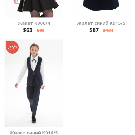
Жакет K906/4
Жилет синий K915/5
$63
$87
$90
$124
%
-30
Жилет синий K916/5