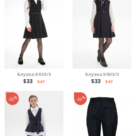
Блузка K935/3
Блузка К903/3
$33
$33
$47
$47
%
%
-30
-30