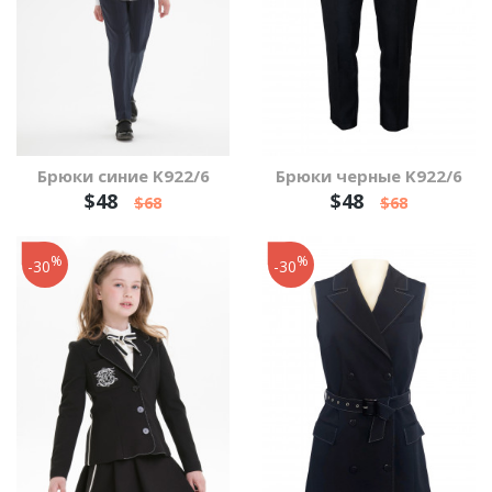
Брюки синие K922/6
Брюки черные K922/6
$48
$48
$68
$68
%
%
-30
-30