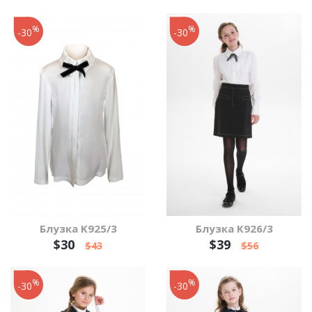
%
%
-30
-30
Блузка K925/3
Блузка K926/3
$30
$39
$43
$56
%
%
-30
-30