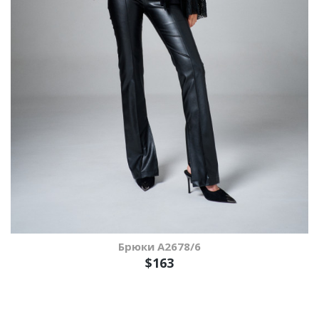
Брюки А2678/6
$163