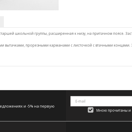
 старшей школьной группы, расширенная к низу, на притачном поясе. За
ми вытачками, прорезными карманами с листочкой с втачными концами.
редложениях и -5% на первую
Мною прочитаны и я