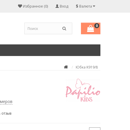
$
Избранное (0)
Вход
Валюта
0
Юбка K919/8
змеров
 отзыв