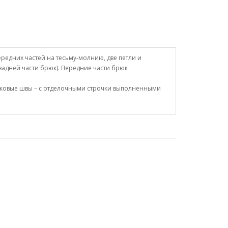
редних частей на тесьму-молнию, две петли и
задней части брюк). Передние части брюк
боковые швы – с отделочными строчки выполненными