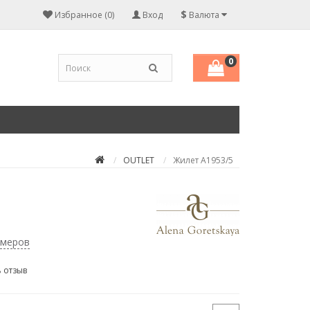
$
Избранное (0)
Вход
Валюта
0
OUTLET
Жилет A1953/5
змеров
 отзыв