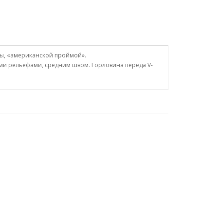
цы, «американской проймой».
ми рельефами, средним швом. Горловина переда V-