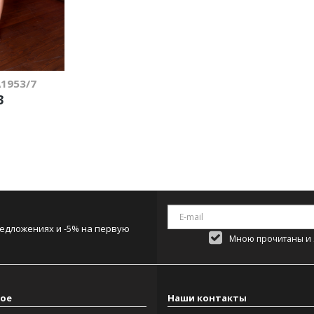
1953/7
3
редложениях и -5% на первую
Мною прочитаны и я
ое
Наши контакты