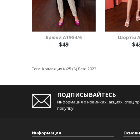
Брюки A1954/6
Шорты A
$49
$4
Теги:
Коллекция №25 (А) Лето 2022
ПОДПИСЫВАЙТЕСЬ
Информация о новинках, акциях, спец.п
покупку!
Информация
Основн