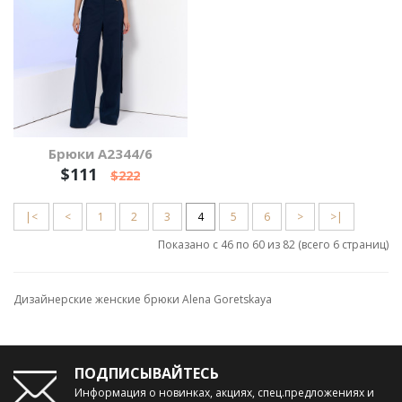
Брюки А2344/6
$111
$222
|<
<
1
2
3
4
5
6
>
>|
Показано с 46 по 60 из 82 (всего 6 страниц)
Дизайнерские женские брюки Alena Goretskaya
ПОДПИСЫВАЙТЕСЬ
Информация о новинках, акциях, спец.предложениях и