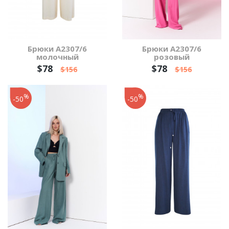
Брюки А2307/6
Брюки А2307/6
молочный
розовый
$78
$78
$156
$156
%
%
-50
-50