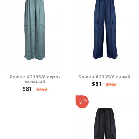
Брюки А2305/6 серо-
Брюки А2305/6 синий
зеленый
$81
$162
$81
$162
%
-50