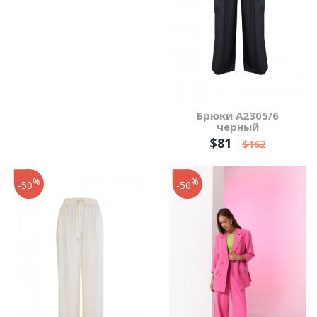
Брюки А2305/6
черный
$81
$162
%
%
-50
-50