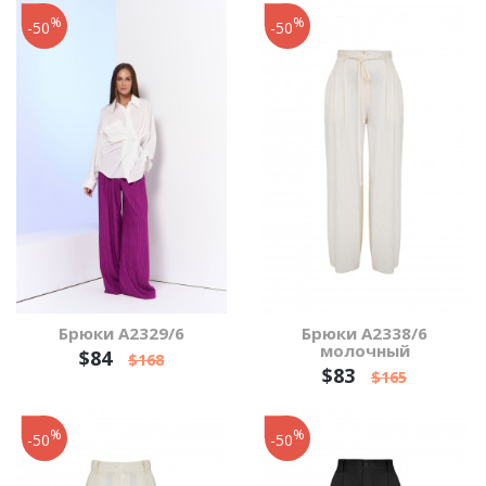
%
%
-50
-50
Брюки А2329/6
Брюки А2338/6
молочный
$84
$168
$83
$165
%
%
-50
-50