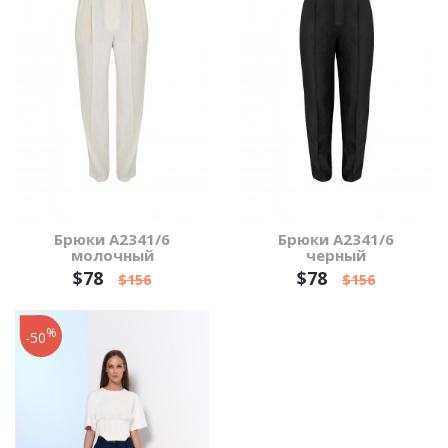
Брюки А2341/6
Брюки А2341/6
молочный
черный
$78
$78
$156
$156
%
-50