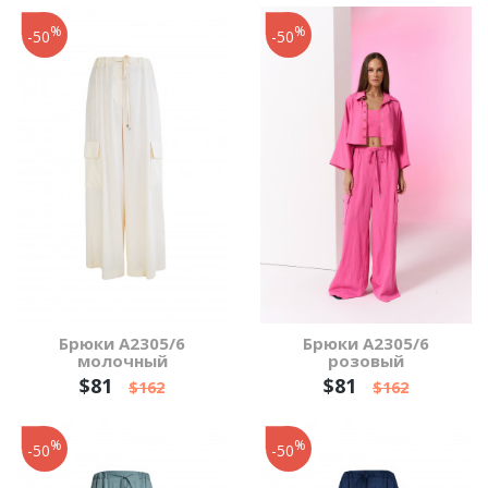
%
%
-50
-50
Брюки А2305/6
Брюки А2305/6
молочный
розовый
$81
$81
$162
$162
%
%
-50
-50