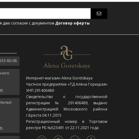
 даю согласие с документом
Договор оферты
333-80-08
нного
Интернет-магазин Alena Goretskaya
Частное предприятие «ТД Алёна Горецкая»
00
УНП 291406489
Свидетельство о государственной
ельных
регистрации № 291406489, выдано
Администрацией Московского района
г.Бреста 04.11.2015
Регистрационный номер в Торговом
реестре РБ №523491 от 22.11.2021 года
45