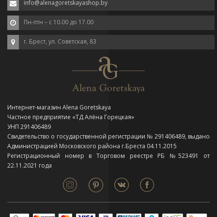
info@alenagoretskayashop.by
Пн-птн – с 10.00 до 17.00
г. Брест, ул. Советская, 83
Интернет-магазин Alena Goretskaya
Частное предприятие «ТД Алёна Горецкая»
УНП 291406489
Свидетельство о государственной регистрации № 291406489, выдано
Администрацией Московского района г.Бреста 04.11.2015
Регистрационный номер в Торговом реестре РБ №523491 от
22.11.2021 года