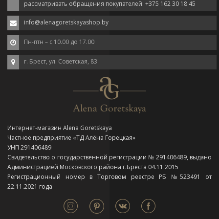
рассматривать обращения покупателей: +375 162 30 18 45
info@alenagoretskayashop.by
Пн-птн – с 10.00 до 17.00
г. Брест, ул. Советская, 83
Интернет-магазин Alena Goretskaya
Частное предприятие «ТД Алёна Горецкая»
УНП 291406489
Свидетельство о государственной регистрации № 291406489, выдано
Администрацией Московского района г.Бреста 04.11.2015
Регистрационный номер в Торговом реестре РБ №523491 от
22.11.2021 года