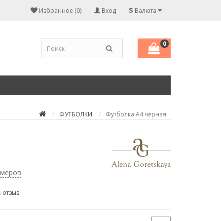
$
Избранное (0)
Вход
Валюта
0
ФУТБОЛКИ
Футболка А4 чёрная
змеров
 отзыв