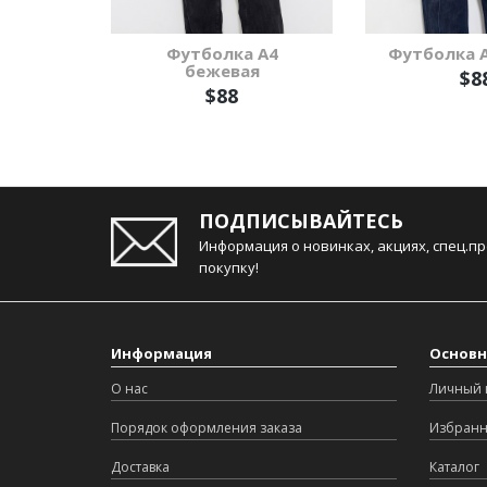
Футболка А4
Футболка А
бежевая
$8
$88
ПОДПИСЫВАЙТЕСЬ
Информация о новинках, акциях, спец.п
покупку!
Информация
Основн
О нас
Личный 
Порядок оформления заказа
Избран
Доставка
Каталог