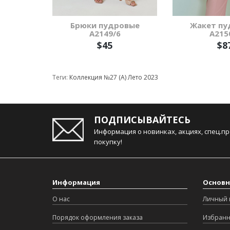
Брюки пудровые
Жакет пу
А2149/6
А215
$45
$8
Теги:
Коллекция №27 (А) Лето 2023
ПОДПИСЫВАЙТЕСЬ
Информация о новинках, акциях, спец.п
покупку!
Информация
Основн
О нас
Личный 
Порядок оформления заказа
Избран