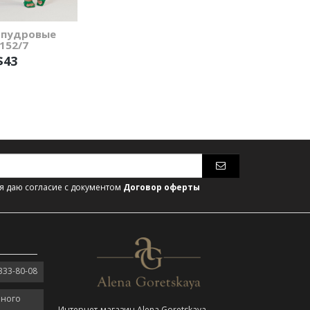
пудровые
152/7
$43
 даю согласие с документом
Договор оферты
333-80-08
нного
Интернет-магазин Alena Goretskaya