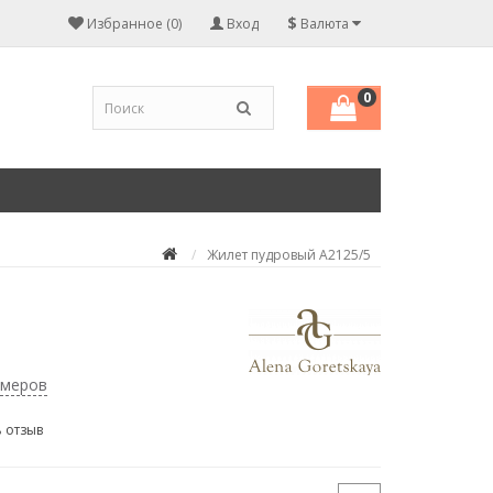
$
Избранное (0)
Вход
Валюта
0
Жилет пудровый А2125/5
змеров
 отзыв