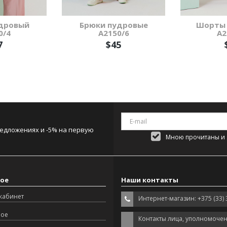
дровый
Брюки пудровые
Шорты 
0/4
А2150/6
А2
7
$45
редложениях и -5% на первую
Мною прочитаны и я
ое
Наши контакты
кабинет
Интернет-магазин: +375 (33) 
ное
Контакты лица, уполномоче