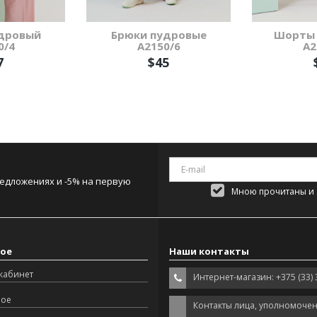
дровый
Брюки пудровые
Шорты 
0/4
А2150/6
А2
7
$45
редложениях и -5% на первую
Мною прочитаны и я
ое
Наши контакты
кабинет
Интернет-магазин: +375 (33) 
ное
Контакты лица, уполномоче