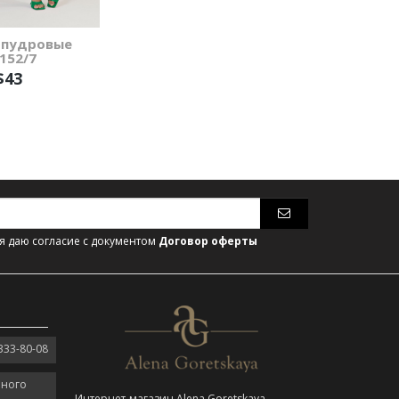
пудровые
152/7
$43
 даю согласие с документом
Договор оферты
333-80-08
нного
Интернет-магазин Alena Goretskaya