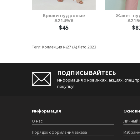
Брюки пудровые
Жакет пу
А2149/6
А215
$45
$8
Теги:
Коллекция №27 (А) Лето 2023
ПОДПИСЫВАЙТЕСЬ
Информация о новинках, акциях, спец.п
покупку!
Информация
Основн
О нас
Личный 
Порядок оформления заказа
Избран