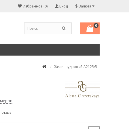
$
Избранное (0)
Вход
Валюта
0
Жилет пудровый А2125/5
змеров
 отзыв