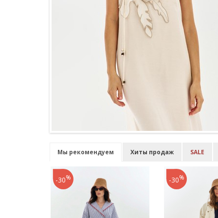
Мы рекомендуем
Хиты продаж
SALE
%
%
-30
-30