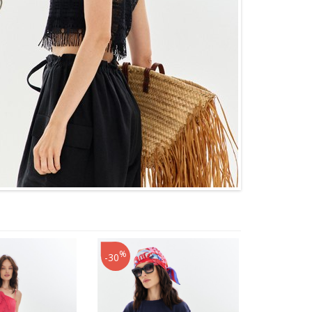
%
-30