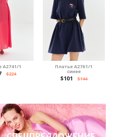
 А2741/1
Платье А2761/1
синее
7
$224
$101
$144