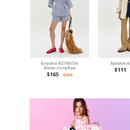
Блузка А2760/3а
Брюки А
бело-голубая
$111
$165
$236