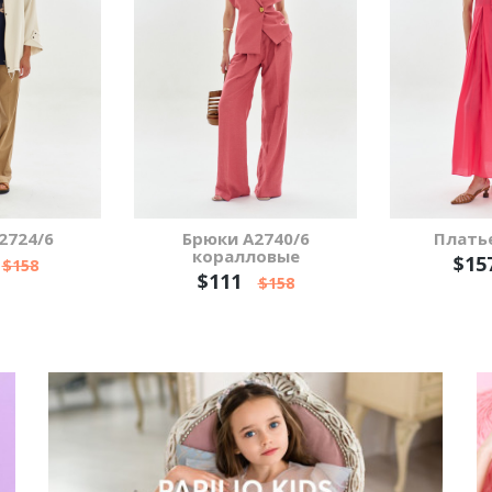
2724/6
Брюки А2740/6
Платье
коралловые
$15
$158
$111
$158