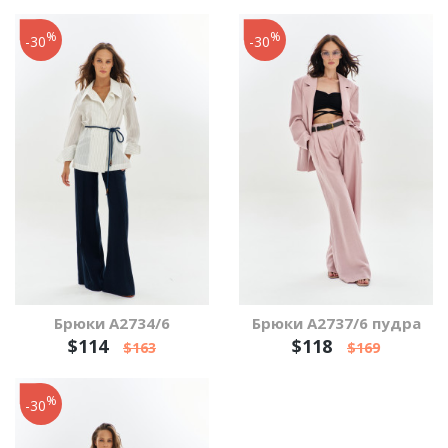
%
%
-30
-30
Брюки А2734/6
Брюки А2737/6 пудра
$114
$118
$163
$169
%
-30