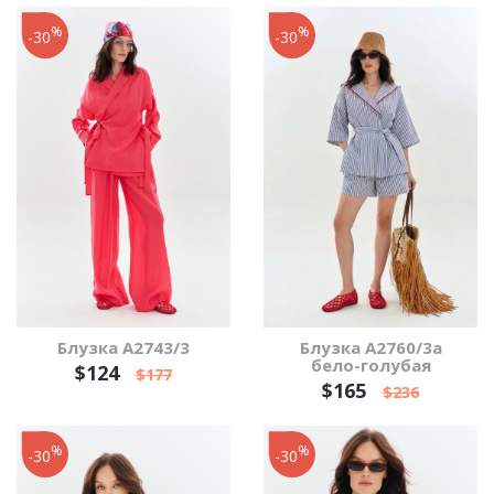
%
%
-30
-30
Блузка А2743/3
Блузка А2760/3а
бело-голубая
$124
$177
$165
$236
%
%
-30
-30