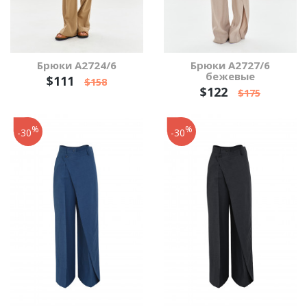
Брюки А2724/6
Брюки А2727/6
бежевые
$111
$158
$122
$175
%
%
-30
-30