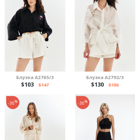
Блузка А2765/3
Блузка А2792/3
$103
$130
$147
$186
%
%
-30
-30