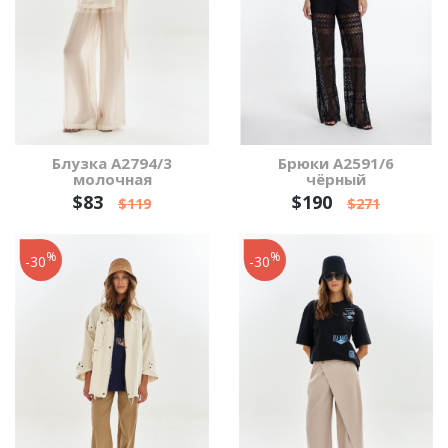
Блузка А2794/3
Брюки А2591/6
молочная
чёрный
$83
$190
$119
$271
%
%
-30
-30