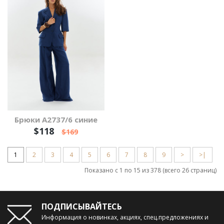
Брюки А2737/6 синие
$118
$169
1
2
3
4
5
6
7
8
9
>
>|
Показано с 1 по 15 из 378 (всего 26 страниц)
ПОДПИСЫВАЙТЕСЬ
Информация о новинках, акциях, спец.предложениях и