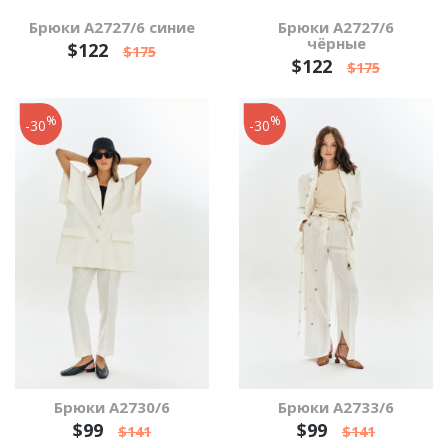
Брюки А2727/6 синие
Брюки А2727/6
чёрные
$122
$175
$122
$175
%
%
-30
-30
Брюки А2730/6
Брюки А2733/6
$99
$99
$141
$141