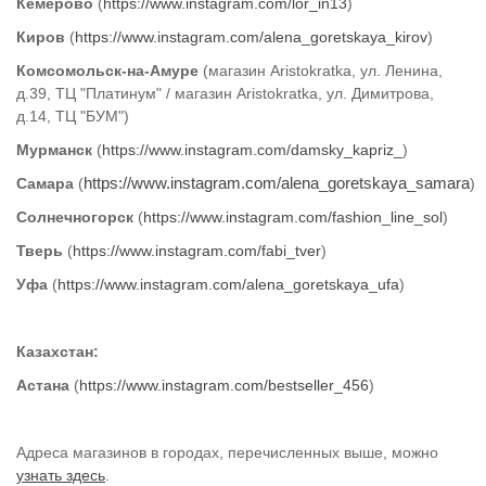
Кемерово
(
https://www.instagram.com/lor_in13
)
Киров
(
https://www.instag
ram.com/alena_goretskaya_kirov
)
Комсомольск-на-Амуре
(
магазин Aristokratka, ул. Ленина,
д.39, ТЦ "Платинум" / магазин Aristokratka, ул. Димитрова,
д.14, ТЦ "БУМ"
)
Мурманск
(
https://www.instagram.com/damsky_kapriz_
)
Самара
(
https://www.instagram.com/alena_goretskaya_samara
)
Cол
нечногорск
(
https://www.instagram.com/fashion_line_sol
)
Тверь
(
https://www.instagram.com/fabi_tver
)
У
фа
(
https://www.instagram.com/alena_goretskaya_ufa
)
Казахстан:
Астана
(
https://www.instagram.com/bestseller_456
)
Адреса магазинов в городах, перечисленных выше, можно
узнать здесь
.