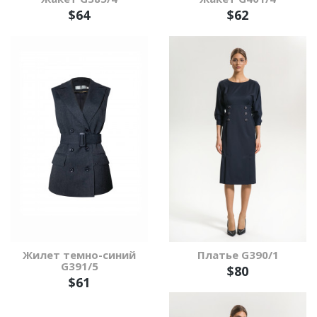
$64
$62
Жилет темно-синий
Платье G390/1
G391/5
$80
$61