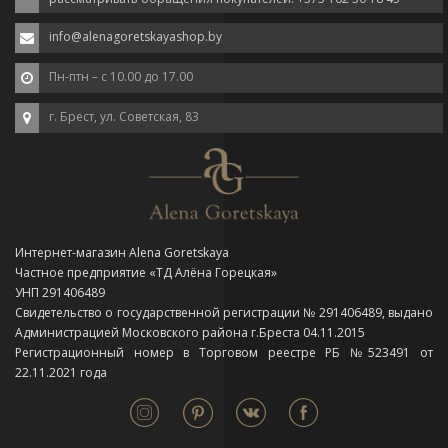
info@alenagoretskayashop.by
Пн-птн – с 10.00 до 17.00
г. Брест, ул. Советская, 83
Интернет-магазин Alena Goretskaya
Частное предприятие «ТД Алёна Горецкая»
УНП 291406489
Свидетельство о государственной регистрации № 291406489, выдано
Администрацией Московского района г.Бреста 04.11.2015
Регистрационный номер в Торговом реестре РБ №523491 от
22.11.2021 года