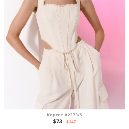
Корсет А2373/5
$73
$147