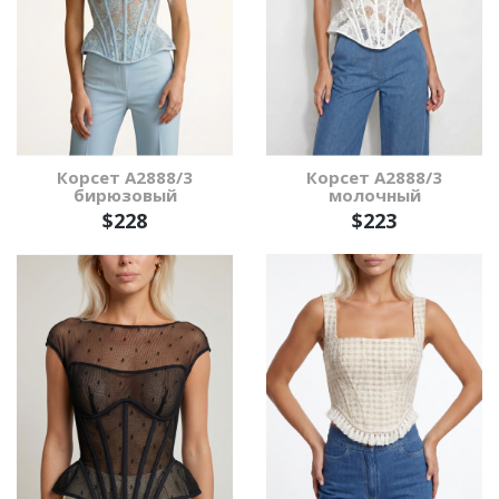
Корсет А2888/3
Корсет А2888/3
бирюзовый
молочный
$228
$223