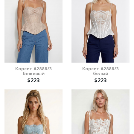
Корсет А2888/3
Корсет А2888/3
бежевый
белый
$223
$223