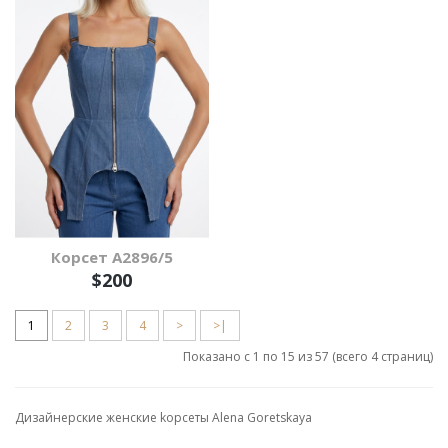
Корсет А2896/5
$200
1
2
3
4
>
>|
Показано с 1 по 15 из 57 (всего 4 страниц)
Дизайнерские женские kорсеты Alena Goretskaya