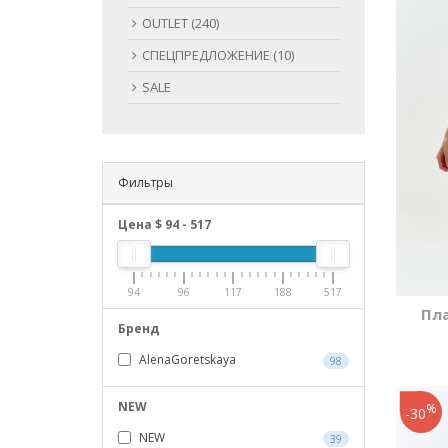
OUTLET (240)
СПЕЦПРЕДЛОЖЕНИЕ (10)
SALE
Фильтры
Цена $
94
-
517
94
96
117
188
517
Пл
Бренд
AlenaGoretskaya
98
NEW
%
-30
NEW
39