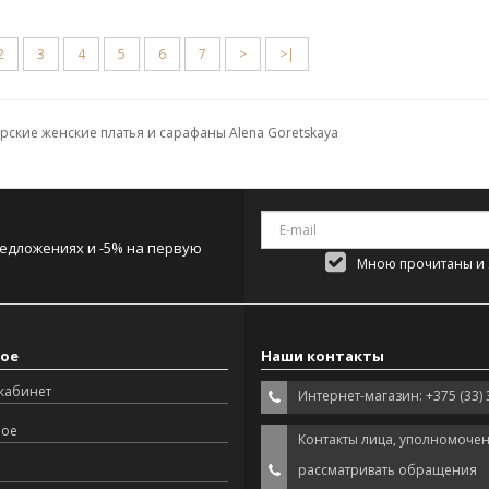
2
3
4
5
6
7
>
>|
ские женские платья и сарафаны Alena Goretskaya
редложениях и -5% на первую
Мною прочитаны и я
ое
Наши контакты
кабинет
Интернет-магазин: +375 (33) 
ное
Контакты лица, уполномоче
рассматривать обращения