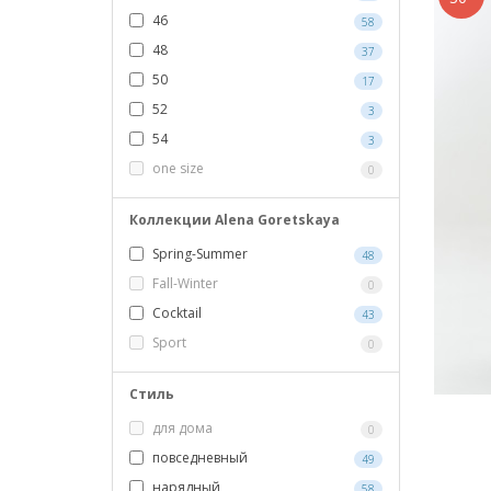
46
58
48
37
50
17
52
3
54
3
one size
0
Коллекции Alena Goretskaya
Spring-Summer
48
Fall-Winter
0
Cocktail
43
Sport
0
Стиль
для дома
0
повседневный
49
нарядный
58