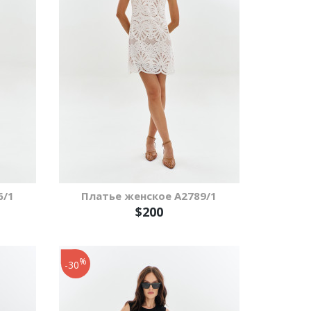
6/1
Платье женское A2789/1
$200
%
-30