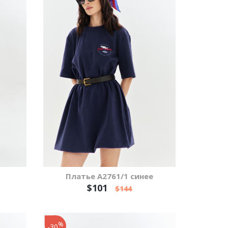
Платье А2761/1 синее
$101
$144
%
-30