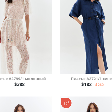
атье A2799/1 молочный
Платье А2721/1 сине
$388
$182
$260
%
-30