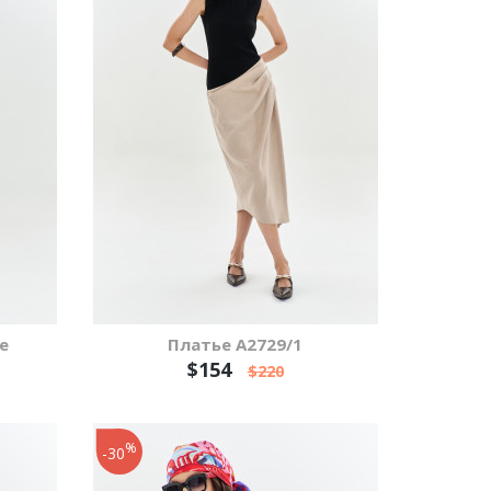
е
Платье А2729/1
$154
$220
%
-30