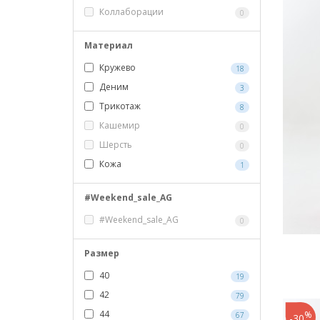
Коллаборации
0
Материал
Кружево
18
Деним
3
Трикотаж
8
Кашемир
0
Шерсть
0
Кожа
1
#Weekend_sale_AG
#Weekend_sale_AG
0
Размер
40
19
42
79
44
%
67
-30