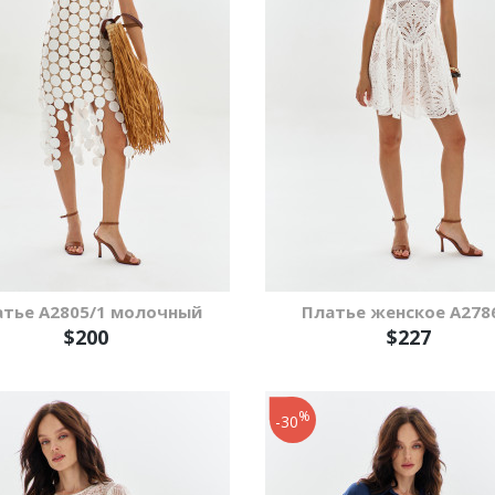
атье A2805/1 молочный
Платье женское A278
$200
$227
%
-30