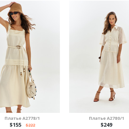
Платье А2778/1
Платье А2780/1
$155
$249
$222