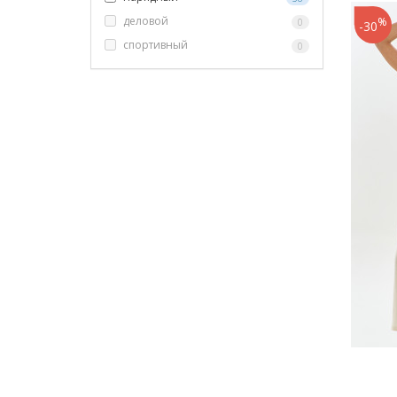
деловой
%
0
-30
спортивный
0