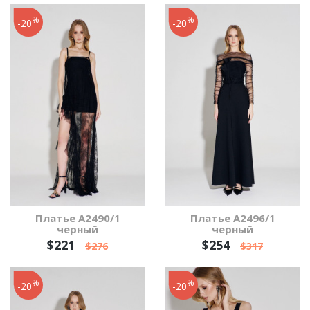
%
%
-20
-20
Платье А2490/1
Платье А2496/1
черный
черный
$221
$254
$276
$317
%
%
-20
-20