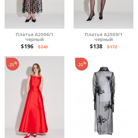
Платье А2506/1
Платье А2509/1
черный
черный
$196
$138
$245
$172
%
%
-20
-20