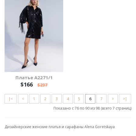
Платье А2271/1
$166
$237
|<
<
1
2
3
4
5
6
7
>
>|
Показано с 76 по 90 из 98 (всего 7 страниц)
Дизайнерские женские платья и сарафаны Alena Goretskaya