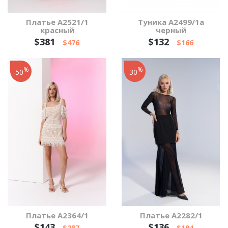
Платье А2521/1
Туника А2499/1а
красный
черный
$381
$132
$476
$166
%
%
-50
-30
Платье А2364/1
Платье А2282/1
$143
$136
$287
$194