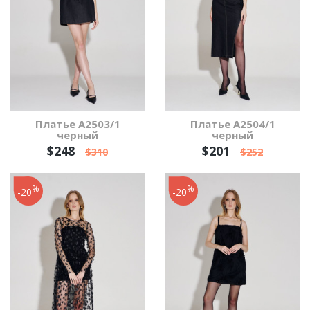
Платье А2503/1
Платье А2504/1
черный
черный
$248
$201
$310
$252
%
%
-20
-20