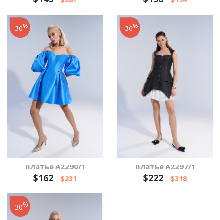
%
%
-30
-30
Платье А2290/1
Платье А2297/1
$162
$222
$231
$318
%
-30