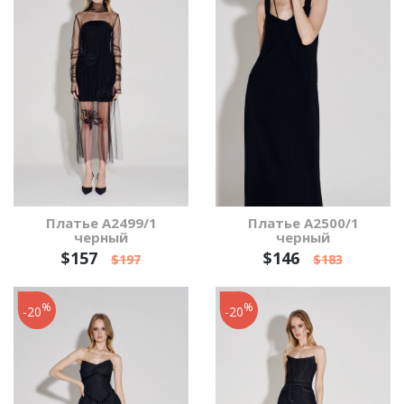
Платье А2499/1
Платье А2500/1
черный
черный
$157
$146
$197
$183
%
%
-20
-20