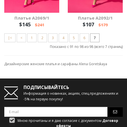
Платье А2069/1
Платье А2092/1
$145
$107
$241
$179
|<
<
1
2
3
4
5
6
7
Показано с 91 по 98 из 98 (всего 7 страниц)
Дизайнерские женские платья и сарафаны Alena Goretskaya
ПОДПИСЫВАЙТЕСЬ
Информация о новинках, акциях, спец.предложениях и
-5% на первую покупку!
Мною прочитаны и я даю согласие с документом
Договор
оферты