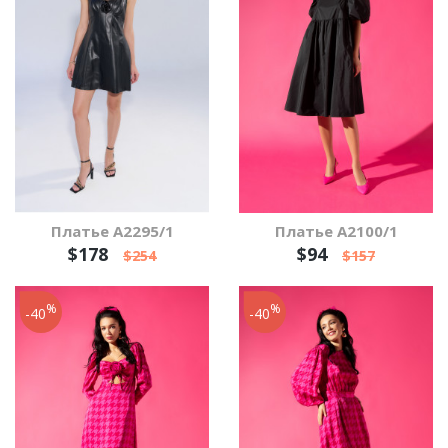
Платье А2295/1
Платье А2100/1
$178
$94
$254
$157
%
%
-40
-40