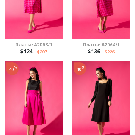
Платье А2063/1
Платье А2064/1
$124
$136
$207
$226
%
%
-40
-40