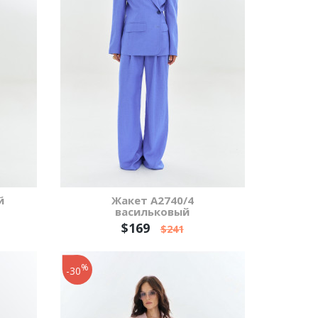
й
Жакет А2740/4
васильковый
$169
$241
%
-30