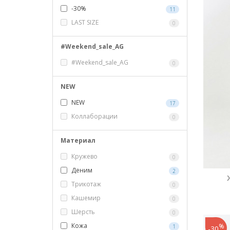
-30%
11
LAST SIZE
0
#Weekend_sale_AG
#Weekend_sale_AG
0
NEW
NEW
17
Коллаборации
0
Материал
Кружево
0
Деним
2
Трикотаж
0
Кашемир
0
Шерсть
0
Кожа
%
1
-30