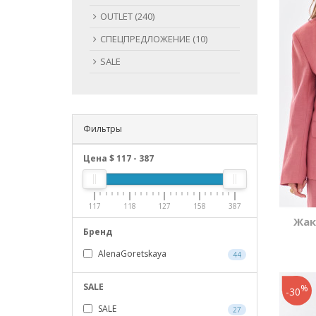
OUTLET (240)
СПЕЦПРЕДЛОЖЕНИЕ (10)
SALE
Фильтры
Цена $
117
-
387
117
118
127
158
387
Жак
Бренд
AlenaGoretskaya
44
SALE
%
-30
SALE
27