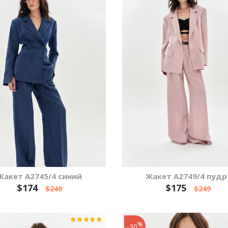
Жакет А2745/4 синий
Жакет А2749/4 пудр
$174
$175
$249
$249
%
-30