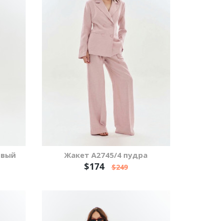
овый
Жакет А2745/4 пудра
$174
$249