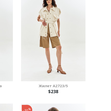
а
Жилет А2723/5
$238
%
-30