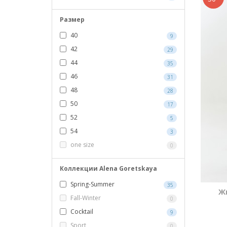
Размер
40
9
42
29
44
35
46
31
48
28
50
17
52
5
54
3
one size
0
Коллекции Alena Goretskaya
Spring-Summer
35
Ж
Fall-Winter
0
Cocktail
9
Sport
0