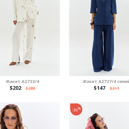
Жакет А2733/4
Жакет А2737/4 сини
$202
$147
$288
$211
%
-30