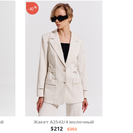
%
-40
ый
Жакет А2542/4 молочный
$212
$353