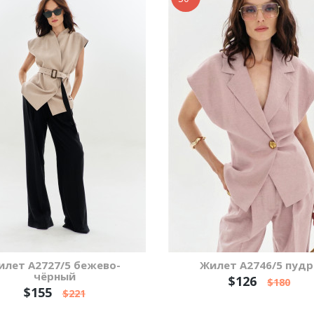
илет А2727/5 бежево-
Жилет А2746/5 пудр
чёрный
$126
$180
$155
$221