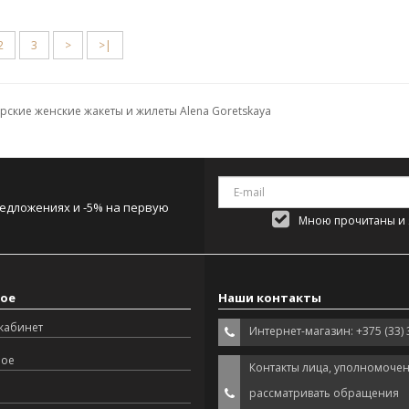
2
3
>
>|
ские женские жакеты и жилеты Alena Goretskaya
редложениях и -5% на первую
Мною прочитаны и я
ое
Наши контакты
кабинет
Интернет-магазин: +375 (33) 
ное
Контакты лица, уполномоче
рассматривать обращения