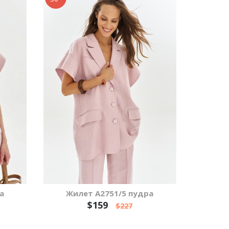
а
Жилет А2751/5 пудра
$159
$227