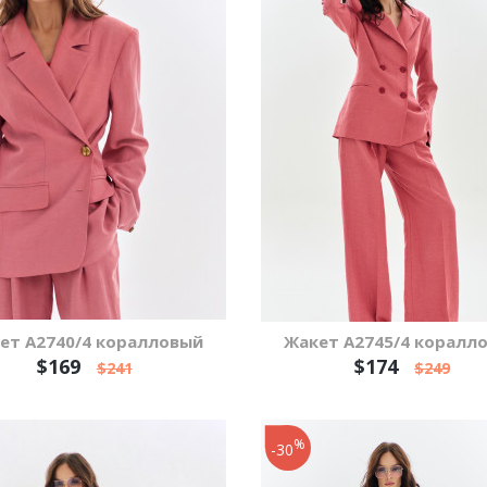
ет А2740/4 коралловый
Жакет А2745/4 коралл
$169
$174
$241
$249
%
-30