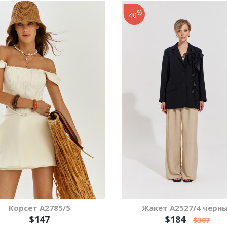
%
-40
Корсет А2785/5
Жакет А2527/4 черн
$147
$184
$307