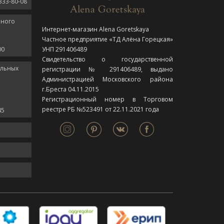
333-80-08
нного
Интернет-магазин Alena Goretskaya
Частное предприятие «ТД Алёна Горецкая»
00
УНП 291406489
Свидетельство о государственной
ельных
регистрации № 291406489, выдано
Администрацией Московского района
г.Бреста 04.11.2015
Регистрационный номер в Торговом
реестре РБ №523491 от 22.11.2021 года
45