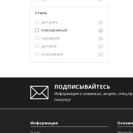
Стиль
для дома
0
повседневный
2
нарядный
0
деловой
0
спортивный
0
ПОДПИСЫВАЙТЕСЬ
Информация о новинках, акциях, спец.п
покупку!
Информация
Основн
О нас
Личный 