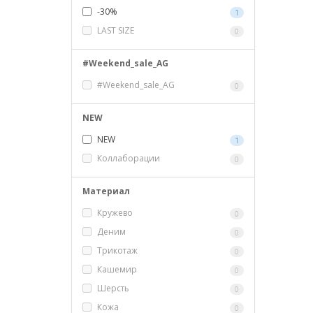
-30%
1
LAST SIZE
0
#Weekend_sale_AG
#Weekend_sale_AG
0
NEW
NEW
1
Коллаборации
0
Материал
Кружево
0
Деним
0
Трикотаж
0
Кашемир
0
Шерсть
0
Кожа
0