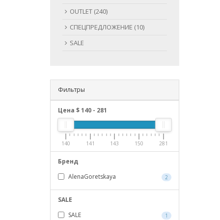
OUTLET (240)
СПЕЦПРЕДЛОЖЕНИЕ (10)
SALE
Фильтры
Цена $
140
-
281
140
141
143
150
281
Бренд
AlenaGoretskaya
2
SALE
SALE
1