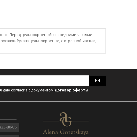
кнопок. Перед цельнокроеный с передними частями
 рукавов. Рукава цельнокроеные, с отрезной частью,
 даю согласие с документом
Договор оферты
333-80-08