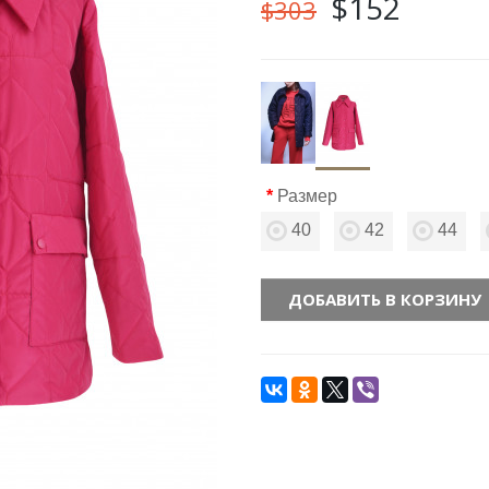
$152
$303
Размер
40
42
44
ДОБАВИТЬ В КОРЗИНУ