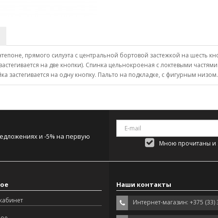
синтепоне, прямого силуэта с центральной бортовой застежкой на шесть 
астегивается на две кнопки). Спинка цельнокроеная с локтевыми частями
а застегивается на одну кнопку. Пальто на подкладке, с фигурным низом.
редложениях и -5% на первую
Мною прочитаны и я
ое
Наши контакты
кабинет
Интернет-магазин: +375 (33) 
ное