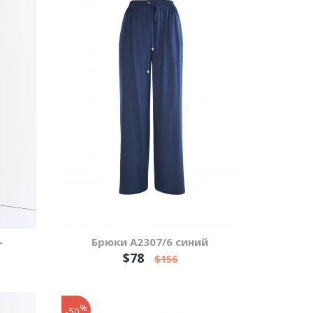
-
Брюки А2307/6 синий
$78
$156
%
-50