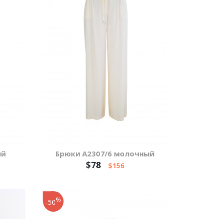
ый
Брюки А2307/6 молочный
$78
$156
%
-50