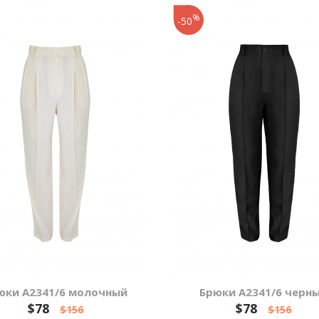
%
-50
юки А2341/6 молочный
Брюки А2341/6 черн
$78
$78
$156
$156