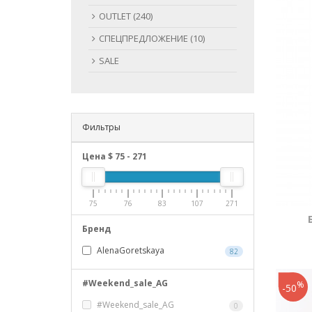
OUTLET (240)
СПЕЦПРЕДЛОЖЕНИЕ (10)
SALE
Фильтры
Цена $
75
-
271
75
76
83
107
271
Бренд
AlenaGoretskaya
82
#Weekend_sale_AG
%
-50
#Weekend_sale_AG
0