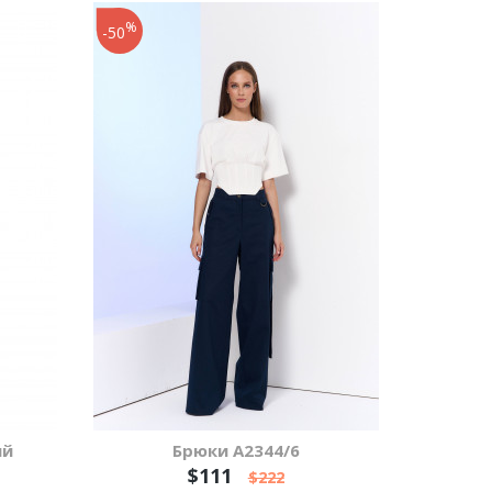
%
-50
ый
Брюки А2344/6
$111
$222