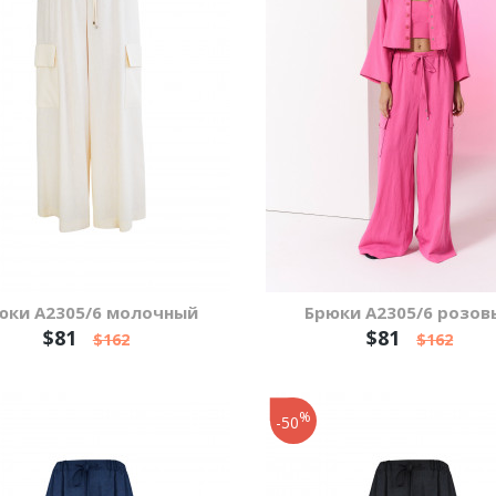
юки А2305/6 молочный
Брюки А2305/6 розов
$81
$81
$162
$162
%
-50