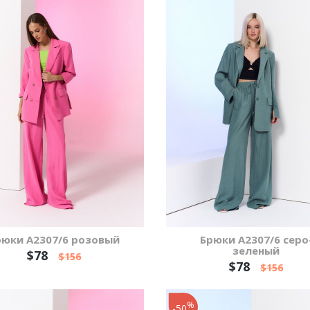
рюки А2307/6 розовый
Брюки А2307/6 серо
зеленый
$78
$156
$78
$156
%
-50