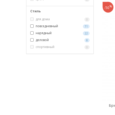
%
-50
Стиль
для дома
0
повседневный
71
нарядный
22
деловой
8
спортивный
0
Бр