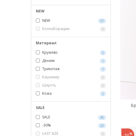
NEW
NEW
37
Коллаборации
0
Материал
Кружево
5
Деним
1
Трикотаж
1
Кашемир
0
Шерсть
0
Кожа
2
Б
SALE
SALE
45
-30%
20
LAST SIZE
%
0
-50