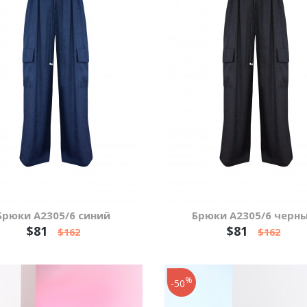
Брюки А2305/6 синий
Брюки А2305/6 черн
$81
$81
$162
$162
%
-50