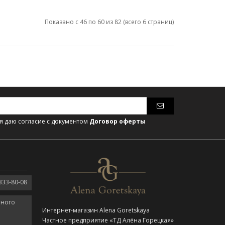
Показано с 46 по 60 из 82 (всего 6 страниц)
 даю согласие с документом
Договор оферты
333-80-08
нного
Интернет-магазин Alena Goretskaya
Частное предприятие «ТД Алёна Горецкая»