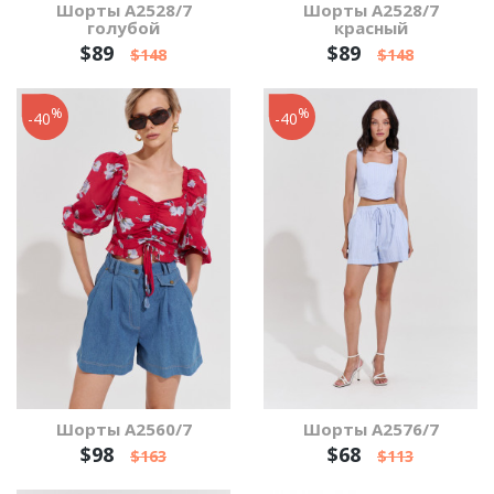
Шорты А2528/7
Шорты А2528/7
голубой
красный
$89
$89
$148
$148
%
%
-40
-40
Шорты А2560/7
Шорты А2576/7
$98
$68
$163
$113