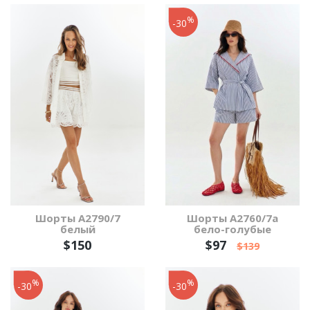
%
-30
Шорты A2790/7
Шорты А2760/7а
белый
бело-голубые
$150
$97
$139
%
%
-30
-30