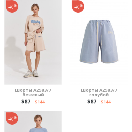
%
%
-40
-40
Шорты А2583/7
Шорты А2583/7
бежевый
голубой
$87
$87
$144
$144
%
-40