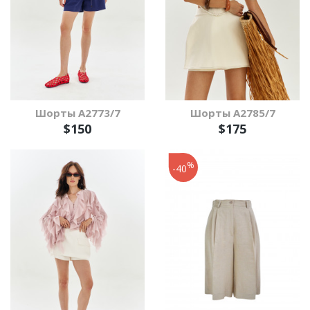
Шорты А2773/7
Шорты А2785/7
$150
$175
%
-40