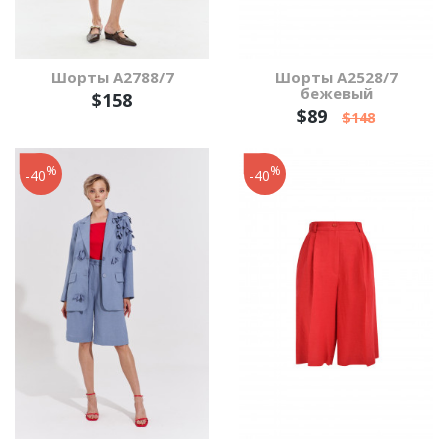
Шорты А2788/7
Шорты А2528/7
бежевый
$158
$89
$148
%
%
-40
-40