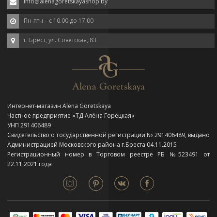
info@alenagoretskayashop.by
Пн-птн – с 10.00 до 17.00
г. Брест, ул. Советская, 83
Интернет-магазин Alena Goretskaya
Частное предприятие «ТД Алёна Горецкая»
УНП 291406489
Свидетельство о государственной регистрации № 291406489, выдано
Администрацией Московского района г.Бреста 04.11.2015
Регистрационный номер в Торговом реестре РБ №523491 от
22.11.2021 года