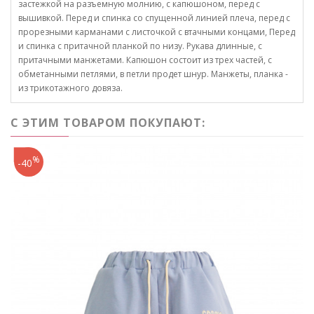
застежкой на разъемную молнию, с капюшоном, перед с
вышивкой. Перед и спинка со спущенной линией плеча, перед с
прорезными карманами с листочкой с втачными концами, Перед
и спинка с притачной планкой по низу. Рукава длинные, с
притачными манжетами. Капюшон состоит из трех частей, с
обметанными петлями, в петли продет шнур. Манжеты, планка -
из трикотажного довяза.
С ЭТИМ ТОВАРОМ ПОКУПАЮТ:
%
-40