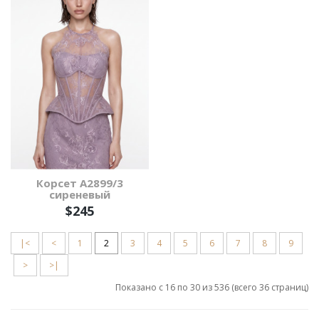
Корсет А2899/3
сиреневый
$245
|<
<
1
2
3
4
5
6
7
8
9
>
>|
Показано с 16 по 30 из 536 (всего 36 страниц)