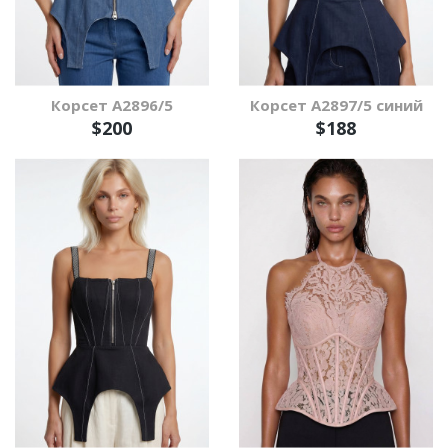
Корсет А2896/5
Корсет А2897/5 синий
$200
$188