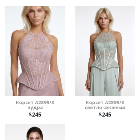
Корсет А2899/3
Корсет А2899/3
пудра
светло-зелёный
$245
$245